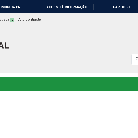
OMUNICA BR
ACESSO À INFORMAÇÃO
PARTICIPE
a busca
3
Alto contraste
B
n
s