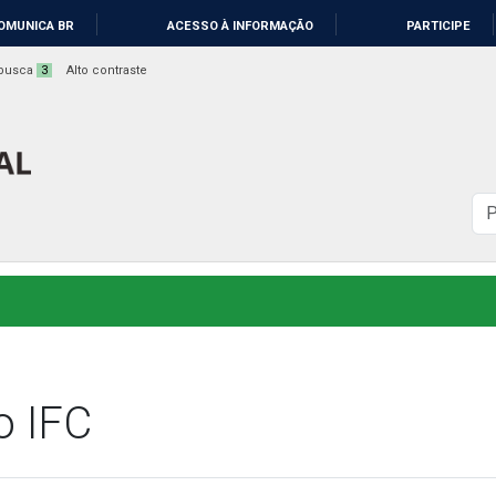
OMUNICA BR
ACESSO À INFORMAÇÃO
PARTICIPE
a busca
3
Alto contraste
B
n
s
o IFC