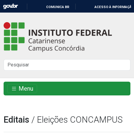
IR
COMUNICA BR
ACESSO À INFORMAÇÃO
PARA
O
Instituto
CONTEÚDO
Federal
Catarinense
-
Buscar
Campus
no
Concórdia
site
Menu
Editais
/ Eleições CONCAMPUS