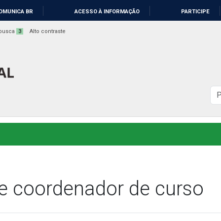
OMUNICA BR
ACESSO À INFORMAÇÃO
PARTICIPE
a busca
3
Alto contraste
B
n
s
de coordenador de curso