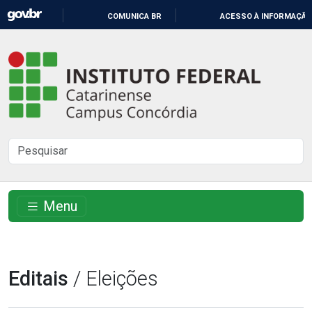
IR
COMUNICA BR
ACESSO À INFORMAÇÃO
PARA
O
Instituto
CONTEÚDO
Federal
Catarinense
-
Buscar
Campus
no
Concórdia
site
Menu
Editais
/ Eleições