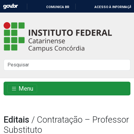
IR
COMUNICA BR
ACESSO À INFORMAÇÃO
PARA
O
Instituto
CONTEÚDO
Federal
Catarinense
-
Buscar
Campus
no
Concórdia
site
Menu
Editais
/ Contratação – Professor
Substituto