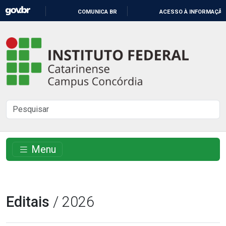
IR
COMUNICA BR
ACESSO À INFORMAÇÃO
PARA
O
Instituto
CONTEÚDO
Federal
Catarinense
-
Buscar
Campus
no
Concórdia
site
Menu
Editais
/ 2026