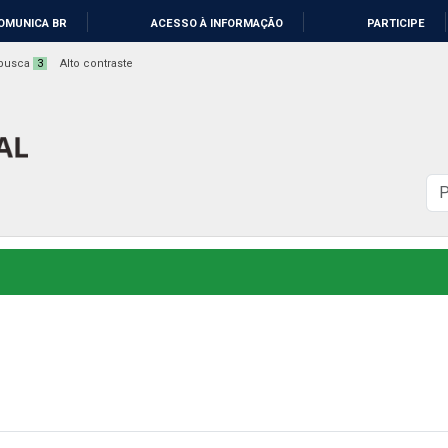
OMUNICA BR
ACESSO À INFORMAÇÃO
PARTICIPE
a busca
3
Alto contraste
B
n
s