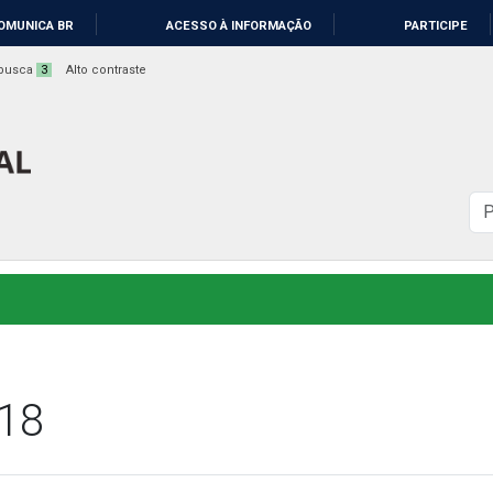
OMUNICA BR
ACESSO À INFORMAÇÃO
PARTICIPE
a busca
3
Alto contraste
B
n
s
018