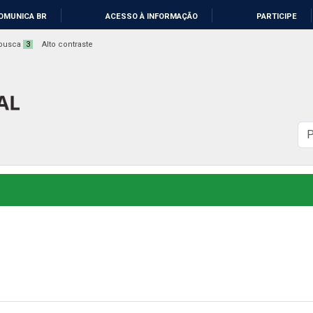
OMUNICA BR
ACESSO À INFORMAÇÃO
PARTICIPE
a busca
3
Alto contraste
B
n
s